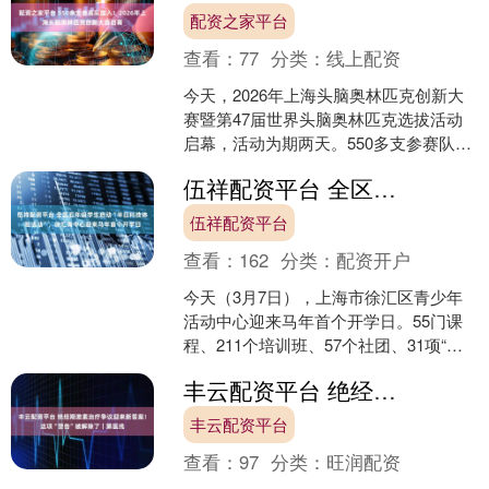
配资之家平台
查看：
77
分类：
线上配资
今天，2026年上海头脑奥林匹克创新大
赛暨第47届世界头脑奥林匹克选拔活动
启幕，活动为期两天。550多支参赛队伍
共同汇聚在这场充满创意与激情的盛会
伍祥配资平台 全区五年级学生启动“半日科技体验活动”，徐汇青中心迎来马年首个开学日
中，还有来自波....
伍祥配资平台
查看：
162
分类：
配资开户
今天（3月7日），上海市徐汇区青少年
活动中心迎来马年首个开学日。55门课
程、211个培训班、57个社团、31项“缤
纷汇五育”项目同步与学生相会，为新学
丰云配资平台 绝经期激素治疗争议迎来新答案！这项“警告”被解除了｜第医线
期中小学生....
丰云配资平台
查看：
97
分类：
旺润配资