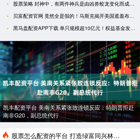
股票策略 封神中，有两件神兵是由凶兽蛟龙变化而成，都是啥？哪
贝富配资官网 竟然全是假的！马斯克揭开美国遮羞布，外媒：真相
黑马盘配资APP下载 单只规模超10亿元！权益基金发行集体回
凯丰配资平台 美南关系紧张致连锁反应：特朗普拒赴
南非G20，副总统代行
股票怎么配资的平台 打造绿富同兴林下好风光