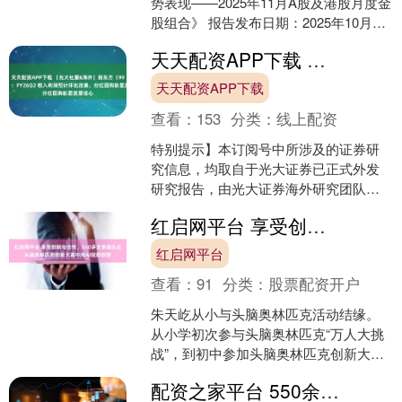
势表现——2025年11月A股及港股月度金
股组合》 报告发布日期：2025年10月29
日 分析师：张宇生（执业证书编号：
天天配资APP下载 【光大社服&海外】新东方（9901.HK）：FY26Q2 收入利润预计环比改善，分红回购彰显发展信心
S09....
天天配资APP下载
查看：
153
分类：
线上配资
特别提示】本订阅号中所涉及的证券研
究信息，均取自于光大证券已正式外发
研究报告，由光大证券海外研究团队
(TMT/消费/医药/制造等)编写，仅面向光
红启网平台 享受创新与合作，550多支参赛队在头脑奥林匹克创新大赛中用AI赋能创想
大证券专业投资者....
红启网平台
查看：
91
分类：
股票配资开户
朱天屹从小与头脑奥林匹克活动结缘。
从小学初次参与头脑奥林匹克“万人大挑
战”，到初中参加头脑奥林匹克创新大赛
感受团队协作，直至高中时斩获世界头
配资之家平台 550余支参赛队加入！2026年上海头脑奥林匹克创新大赛启幕
脑奥林匹克决赛结构题....