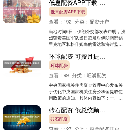
低息配资APP下载 伊朗外交部谴责美军多次违反停火协议
准备。....
低息配资APP下载
查看：
192
分类：
配资开户
当地时间6日，伊朗外交部发表声明，强
烈谴责美国军队当日凌晨对伊朗南部锡
里克地区和格什姆岛的雷达和海岸监视
设施发动军事袭击。这些设施的任务是
环球配资 可按月提取、扩大使用范围，国管公积金提取有两大变化
保护伊朗边境安全和国际....
环球配资
查看：
99
分类：
旺润配资
中央国家机关住房资金管理中心发布关
于优化中央国家机关住房公积金提取使
用政策的通知。具体内容如下：一、优
化住房公积金提取频次 职工购买自住住
砖石配资 俄总统顾问：美国正试图退出乌克兰问题谈判
房的，可按月提取住房公....
砖石配资
查看：
127
分类：
股票配资开户