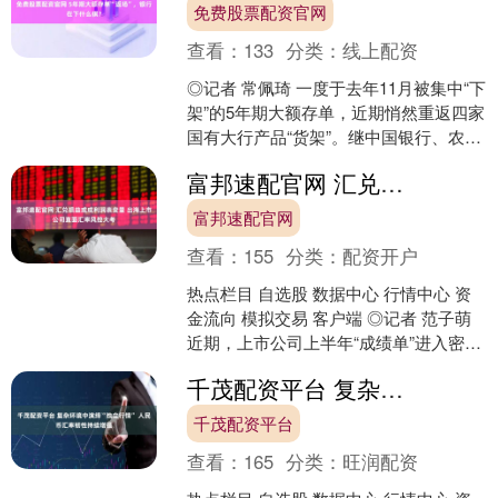
免费股票配资官网
查看：
133
分类：
线上配资
◎记者 常佩琦 一度于去年11月被集中“下
架”的5年期大额存单，近期悄然重返四家
国有大行产品“货架”。继中国银行、农业
银行、建设银行于7月恢复发行后，工商
富邦速配官网 汇兑损益或成利润表变量 出海上市公司直面汇率风控大考
银行也....
富邦速配官网
查看：
155
分类：
配资开户
热点栏目 自选股 数据中心 行情中心 资
金流向 模拟交易 客户端 ◎记者 范子萌
近期，上市公司上半年“成绩单”进入密集
披露期，汇率波动已成为影响利润的变
千茂配资平台 复杂环境中演绎“独立行情” 人民币汇率韧性持续增强
量之一....
千茂配资平台
查看：
165
分类：
旺润配资