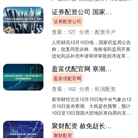
业的绿色革命，厂房顶部光伏板整齐排
证券配资公司 国家药监局批复同意吉林、海南省药监局开展优化药品补充申请审评审批程序改革试点
列，阳光倾洒在....
证券配资公司
查看：
127
分类：
配资开户
人民财讯12月10日电，国家药监局公告
称，批复同意吉林、海南省药监局开展
优化药品补充申请审评审批程序改革试
点。....
盈富优配官网 寒潮来袭！中国气象局启动重大气象灾害四级应急响应
盈富优配官网
查看：
162
分类：
旺润配资
新华财经北京12月10日电中央气象台12
月10日发布寒潮、大风蓝色预警，预计
10日至13日我国大部地区将自西向东出
现大风降温，北方地区将迎来今冬第一
聚财配资 赦免赵长鹏，谁是大赢家？
场大范围降雪....
聚财配资