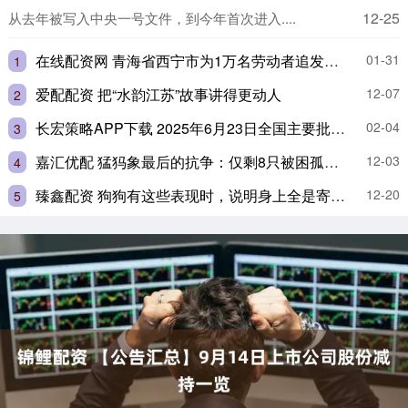
12-25
从去年被写入中央一号文件，到今年首次进入....
在线配资网 青海省西宁市为1万名劳动者追发工资1.09亿元
01-31
1
爱配配资 把“水韵江苏”故事讲得更动人
12-07
2
长宏策略APP下载 2025年6月23日全国主要批发市场蛏子价格行情
02-04
3
嘉汇优配 猛犸象最后的抗争：仅剩8只被困孤岛繁衍6000年，3650年前才灭绝
12-03
4
臻鑫配资 狗狗有这些表现时，说明身上全是寄生虫，可别忽视了!
12-20
5