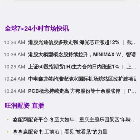
全球7×24小时市场快讯
10:26 AM
港股光通信股多数走强 海光芯正涨超12%
截至发稿，海光芯正(01191.HK)涨12.27%，剑桥科技(6166.HK)涨7.29%，中际旭创(03308.HK)涨5.82%。
10:26 AM
港股大模型概念股持续拉升，MINIMAX-W、智谱双
10:25 AM
上证50股指期货(IH)主力合约日内涨超1%
上证50股指期货(IH)主力合约日内涨超1%，现报2920.4点。
10:24 AM
中电鑫龙签约淮安
10:24 AM
PCB概念持续走高 方邦股份等十余股涨停
PCB概念盘中持续扩大涨幅，方邦股份20cm涨停，此前一博科技、华正新材宝鼎科技、红板科技等多股涨停，生益科技、方正科技逼近涨停，铜冠铜箔、威尔高、逸豪新材均涨超10%。
旺润配资 直播
鑫配网配资平台 冬至大如年，重庆主题乐园景区“年味”渐浓
盘盘赢配资 打工前沿｜看见“被看见”的力量