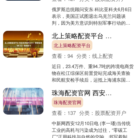
俄罗斯总统顾问安东·科比亚科夫6月6日
表示，美国正试图退出乌克兰问题谈
判，因为美方意识到特别军事行动的结
局将对俄罗斯有利。科比亚科夫在圣彼
北上策略配资平台 物流效率提升30%！跨境电商“家门口”包机起飞
得堡国际经济论坛闭幕新....
北上策略配资平台
查看：
94
分类：
线上配资
近日，23.4万件、重94.7吨的跨境电商货
物在松江综保区前置货站完成海关查验
和民航安检手续后，运抵上海浦东国际
机场，由东航旗下东航物流所属中国货
珠海配资官网 西安推动减污降碳协同创新 “绿动”发展勾勒城市新底色
运航空CK20....
珠海配资官网
查看：
137
分类：
股票配资开户
中新网西安12月10日电 (李一璠)当传统
工业的高耗与污染成为过往，“零碳工
厂”正用科技与自然的交响，书写着制造