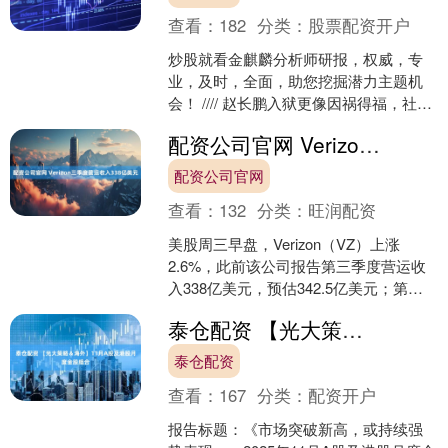
查看：
182
分类：
股票配资开户
炒股就看金麒麟分析师研报，权威，专
业，及时，全面，助您挖掘潜力主题机
会！ //// 赵长鹏入狱更像因祸得福，社交
平台X账号粉丝突破千万，财富一年间增
配资公司官网 Verizon三季度营运收入338亿美元
长900亿，....
配资公司官网
查看：
132
分类：
旺润配资
美股周三早盘，Verizon（VZ）上涨
2.6%，此前该公司报告第三季度营运收
入338亿美元，预估342.5亿美元；第三
季度调整后每股收益1.21美元，上年同
泰仓配资 【光大策略＆海外】11月A股及港股月度金股组合
期....
泰仓配资
查看：
167
分类：
配资开户
报告标题：《市场突破新高，或持续强