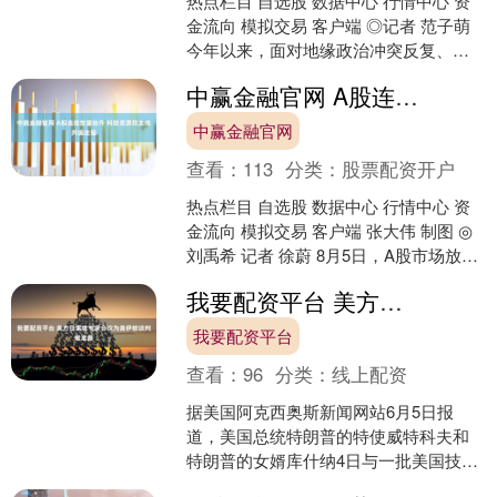
热点栏目 自选股 数据中心 行情中心 资
金流向 模拟交易 客户端 ◎记者 范子萌
今年以来，面对地缘政治冲突反复、美
联储加息预期升温等外部逆风，人民币
中赢金融官网 A股连续放量抬升 科技资源双主线共振走强
汇率仍展现....
中赢金融官网
查看：
113
分类：
股票配资开户
热点栏目 自选股 数据中心 行情中心 资
金流向 模拟交易 客户端 张大伟 制图 ◎
刘禹希 记者 徐蔚 8月5日，A股市场放量
反攻，主要股指集体收涨。截至收盘，
我要配资平台 美方召集核专家会议为美伊核谈判做准备
上....
我要配资平台
查看：
96
分类：
线上配资
据美国阿克西奥斯新闻网站6月5日报
道，美国总统特朗普的特使威特科夫和
特朗普的女婿库什纳4日与一批美国技术
专家会晤，为可能进行的美伊核谈判做